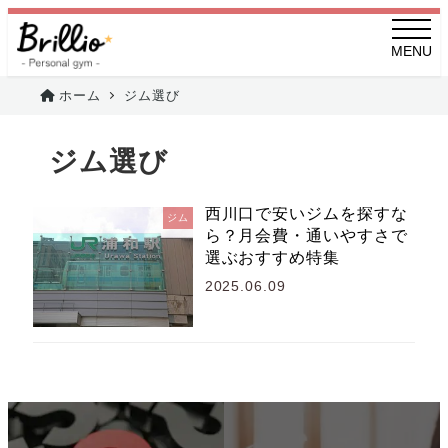
メ
イ
MENU
ン
ホーム
ジム選び
コ
ン
ジム選び
テ
ン
西川口で安いジムを探すな
ツ
ジム
ら？月会費・通いやすさで
へ
選ぶおすすめ特集
移
2025.06.09
投稿日
動