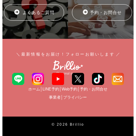
よくあるご質問
予約・お問合せ
＼
最新情報をお届け！フォローお願いします
／
ホーム
│
LINE予約
│
Web予約
│
予約・お問合せ
事業者
│
プライバシー
©
2026 Brillio