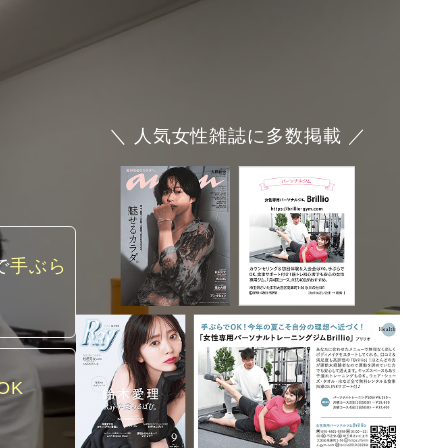
＼ 人気女性雑誌に多数掲載 ／
で
手ぶら
OK