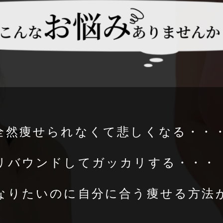
全然痩せられなくて悲しくなる・・
リバウンドしてガッカリする・・・
なりたいのに自分に合う痩せる方法