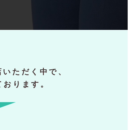
店いただく中で、
ております。