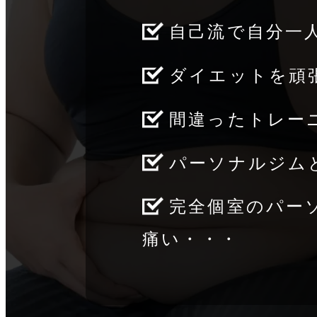
自己流で自分一
ダイエットを頑
間違ったトレー
パーソナルジム
完全個室のパー
痛い・・・