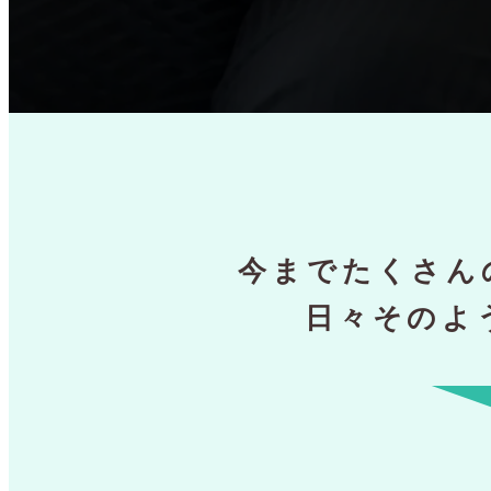
今までたくさん
日々そのよ