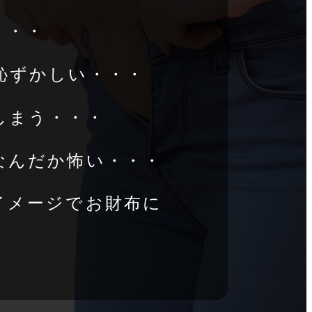
・・・
恥ずかしい・・・
しまう・・・
なんだか怖い・・・
イメージでお財布に