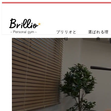
メ
イ
ン
コ
ブリリオと
選ばれる理
ン
は
由
テ
ン
ツ
へ
移
動