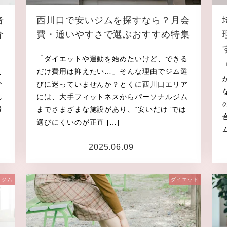
者
西川口で安いジムを探すなら？月会
介
費・通いやすさで選ぶおすすめ特集
・
「ダイエットや運動を始めたいけど、できる
え
だけ費用は抑えたい…」そんな理由でジム選
で
びに迷っていませんか？とくに西川口エリア
れ
には、大手フィットネスからパーソナルジム
環
までさまざまな施設があり、“安いだけ”では
選びにくいのが正直 […]
2025.06.09
投稿日
ジム
ダイエット