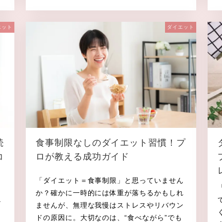
投稿日
エット
ダイエット
続
食事制限なしのダイエット習慣！プ
コ
ロが教える成功ガイド
「ダイエット＝食事制限」と思っていません
」
か？確かに一時的には体重が落ちるかもしれ
し
ませんが、無理な我慢はストレスやリバウン
、
ドの原因に。大切なのは、“食べながら”でも