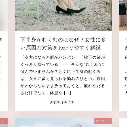
体
下半身がむくむのはなぜ？女性に多
い原因と対策をわかりやすく解説
け
「夕方になると脚がパンパン」「靴下の跡が
痩
くっきり残っている」――そんな“むくみ”に
迷
悩んでいませんか？とくに下半身のむくみ
自
は、女性に多く見られる悩みのひとつ。原因
がわからないまま放っておくと、疲れやだる
さだけでなく、体型や […]
2025.05.29
投稿日
エット
ダイエット