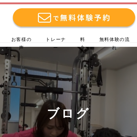
お客様の
トレーナ
料
無料体験の流
声
ー
金
れ
ブログ